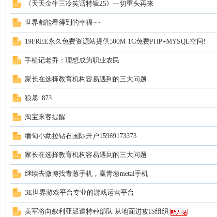
《天天金牛三冷笑话特辑25》一切重头再来
海
世界都能看得到的幸福~~
19FREE永久免费资源站提供500M-1G免费PHP+MYSQL空间!
手植记老乔：理想成为职业农民
家长在选择教育机构容易遇到的三大问题
狼暴_873
综
淘宝来客提醒
缅甸小勐拉钻石国际开户15969173373
家长在选择教育机构容易遇到的三大问题
继续去微博找青葱手机，赢青葱metal手机
3E世界游戏平台专业的游戏运营平台
合
美军将向叙利亚派遣特种部队 从地面进攻IS组织