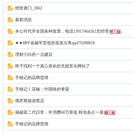
绝世唐门_3062
最新消息
本公司代开全国各种发票，电话13917464262尤经理
★★BPF金融学堂低价批发出售qq479288818
社
理财小白的一点建议
终于找到一个真心喜欢的无损音乐网站了
手植记的品牌思维
手植记丨花椒：中国味的脊梁
俄罗斯旅游禁忌
区
揭秘富二代日常：年消费60万算低 鞋包各占一屋
手植记的品牌思维