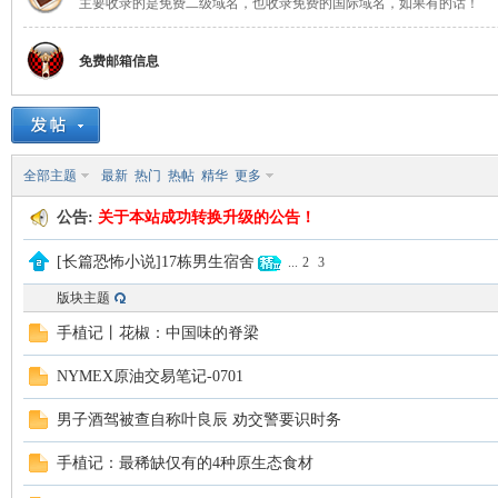
主要收录的是免费二级域名，也收录免费的国际域名，如果有的话！
免费邮箱信息
山
全部主题
最新
热门
热帖
精华
更多
公告:
关于本站成功转换升级的公告！
[长篇恐怖小说]17栋男生宿舍
...
2
3
云
版块主题
手植记丨花椒：中国味的脊梁
NYMEX原油交易笔记-0701
男子酒驾被查自称叶良辰 劝交警要识时务
手植记：最稀缺仅有的4种原生态食材