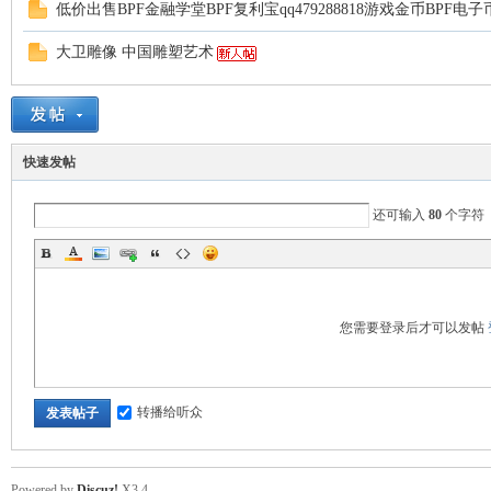
低价出售BPF金融学堂BPF复利宝qq479288818游戏金币BPF电子
大卫雕像 中国雕塑艺术
快速发帖
还可输入
80
个字符
您需要登录后才可以发帖
转播给听众
发表帖子
Powered by
Discuz!
X3.4