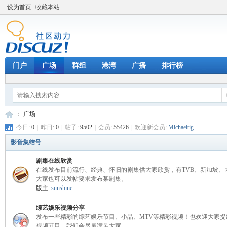
设为首页
收藏本站
门户
广场
群组
港湾
广播
排行榜
广场
今日:
0
|
昨日:
0
|
帖子:
9502
|
会员:
55426
|
欢迎新会员:
Michaeltig
影音集结号
天
»
剧集在线欣赏
在线发布目前流行、经典、怀旧的剧集供大家欣赏，有TVB、新加坡、
大家也可以发帖要求发布某剧集。
版主:
sunshine
综艺娱乐视频分享
发布一些精彩的综艺娱乐节目、小品、MTV等精彩视频！也欢迎大家提
视频节目，我们会尽量满足大家。