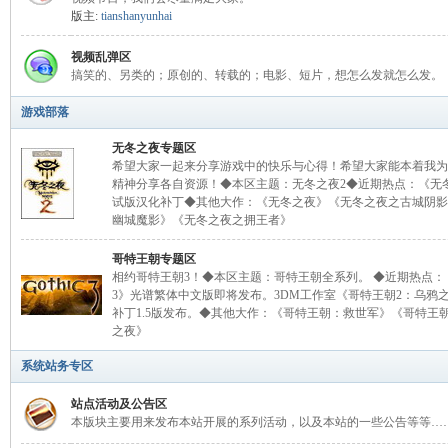
版主:
tianshanyunhai
视频乱弹区
山
搞笑的、另类的；原创的、转载的；电影、短片，想怎么发就怎么发。
游戏部落
无冬之夜专题区
希望大家一起来分享游戏中的快乐与心得！希望大家能本着我为
精神分享各自资源！◆本区主题：无冬之夜2◆近期热点：《无
试版汉化补丁◆其他大作：《无冬之夜》《无冬之夜之古城阴影
幽城魔影》《无冬之夜之拥王者》
哥特王朝专题区
云
相约哥特王朝3！◆本区主题：哥特王朝全系列。 ◆近期热点：
3》光谱繁体中文版即将发布。3DM工作室《哥特王朝2：乌鸦
补丁1.5版发布。◆其他大作：《哥特王朝：救世军》《哥特王
之夜》
系统站务专区
站点活动及公告区
本版块主要用来发布本站开展的系列活动，以及本站的一些公告等等…