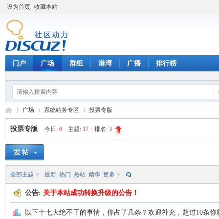
设为首页
收藏本站
门户
广场
群组
港湾
广播
排行榜
广场
系统站务专区
投票专版
投票专版
今日:
0
|
主题:
17
|
排名:
3
天
»
›
›
全部主题
最新
热门
热帖
精华
更多
公告:
关于本站成功转换升级的公告！
以下十七大绝不干的事情，你占了几条？欢迎补充，超过10条你就Ver