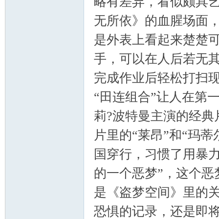
略有差异，看似颇具
海
无所依》的血腥场面
是外表上看起来楚楚
手，可以在人后若无
完成作业后轻松打扫
“田连组合”让人在第
综
莉?波特曼主演的经典
片里的“莱昂”和“玛
国穿行，习惯了用暴力
的一个恶梦”，这个恶
是《盗梦空间》里的
合
恐惧的记录，还是即