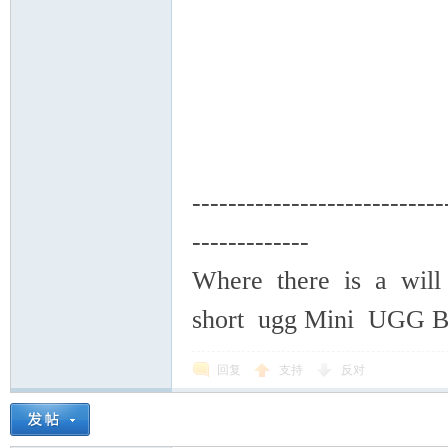
----------------------------
-------------
Where there is a will 
short ugg Mini UGG Ba
回复
支持
反对