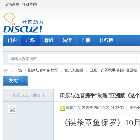
设为首页
收藏本站
门户
广场
群组
港湾
广播
排行榜
广场
旧论坛资料留档区
娱乐无极限
田原与连晋携手“制造”亚洲版
田原与连晋携手“制造”亚洲版《这
查看:
3726
|
回复:
1
天
»
›
›
›
疯癫丫头
发表于 2010-9-22 01:32:33
|
显示
《谋杀章鱼保罗》10月