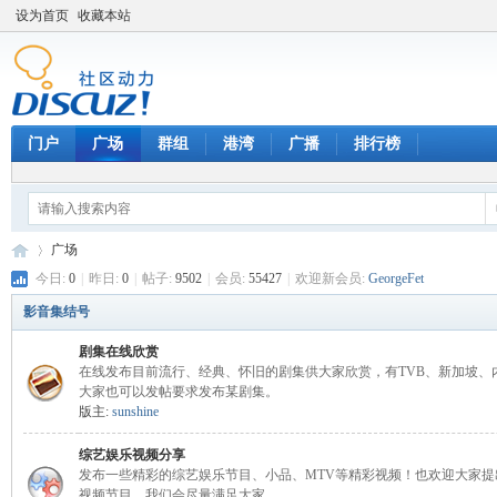
设为首页
收藏本站
门户
广场
群组
港湾
广播
排行榜
广场
今日:
0
|
昨日:
0
|
帖子:
9502
|
会员:
55427
|
欢迎新会员:
GeorgeFet
影音集结号
天
»
剧集在线欣赏
在线发布目前流行、经典、怀旧的剧集供大家欣赏，有TVB、新加坡、
大家也可以发帖要求发布某剧集。
版主:
sunshine
综艺娱乐视频分享
发布一些精彩的综艺娱乐节目、小品、MTV等精彩视频！也欢迎大家提
视频节目，我们会尽量满足大家。