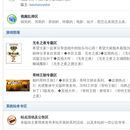
版主:
tianshanyunhai
视频乱弹区
山
搞笑的、另类的；原创的、转载的；电影、短片，想怎么发就怎么发。
游戏部落
无冬之夜专题区
希望大家一起来分享游戏中的快乐与心得！希望大家能本着我为
精神分享各自资源！◆本区主题：无冬之夜2◆近期热点：《无
试版汉化补丁◆其他大作：《无冬之夜》《无冬之夜之古城阴影
幽城魔影》《无冬之夜之拥王者》
哥特王朝专题区
云
相约哥特王朝3！◆本区主题：哥特王朝全系列。 ◆近期热点：
3》光谱繁体中文版即将发布。3DM工作室《哥特王朝2：乌鸦
补丁1.5版发布。◆其他大作：《哥特王朝：救世军》《哥特王
之夜》
系统站务专区
站点活动及公告区
本版块主要用来发布本站开展的系列活动，以及本站的一些公告等等…