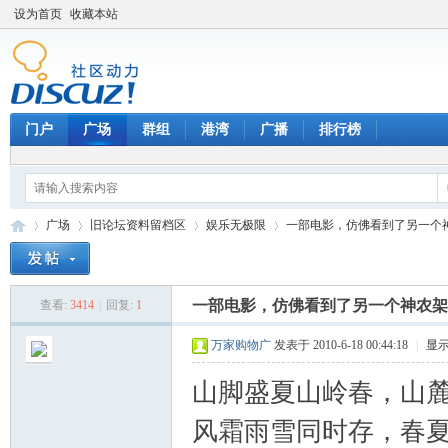
设为首页
收藏本站
门户
广场
群组
港湾
广播
排行榜
广场
旧论坛资料留档区
娱乐无极限
一部电影，仿佛看到了另一个
一部电影，仿佛看到了另一个神农架
查看:
3414
|
回复:
1
天
»
›
›
›
万家购物广
发表于 2010-6-18 00:44:18
|
显
山脚盛夏山岭春，山
风霜雨雪同时存，春