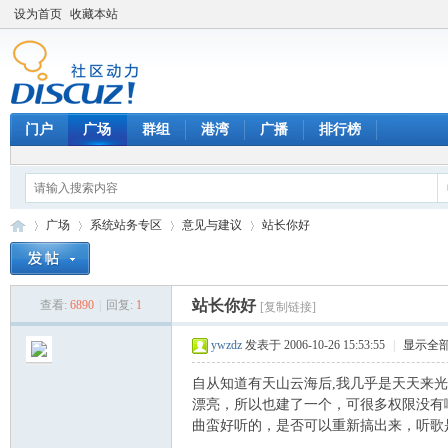
设为首页
收藏本站
门户
广场
群组
港湾
广播
排行榜
广场
系统站务专区
意见与建议
站长你好
站长你好
查看:
6890
|
回复:
1
[复制链接]
天
»
›
›
›
ywzdz
发表于 2006-10-26 15:53:55
|
显示全
自从知道有天山云海后,我几乎是天天来光
漂亮，所以也建了一个，可很多权限没有
曲蛮好听的，是否可以重新搞出来，听歌