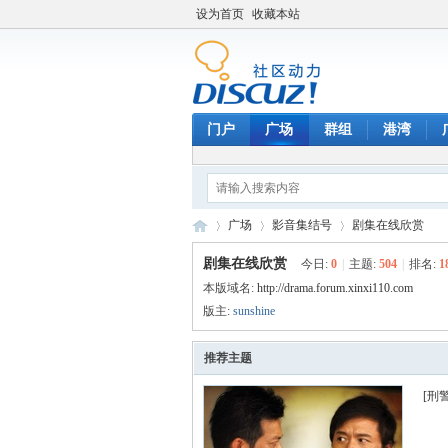
设为首页
收藏本站
门户
广场
群组
港湾
广场
影音集结号
剧集在线欣赏
剧集在线欣赏
今日:
0
|
主题:
504
|
排名:
1
本版域名:
http://drama.forum.xinxi110.com
天
版主:
»
sunshine
›
›
推荐主题
[刑