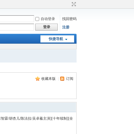
自动登录
找回密码
登录
注册
快捷导航
收藏本版
|
订阅
张智霖/胡杏儿/陈法拉/吴卓羲主演][十年续制][全