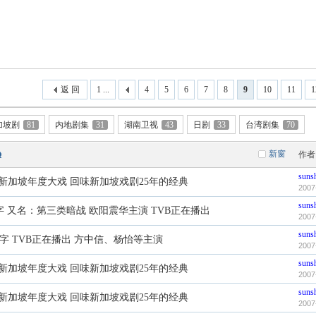
返 回
1 ...
4
5
6
7
8
9
10
11
1
加坡剧
81
内地剧集
31
湖南卫视
43
日剧
33
台湾剧集
70
新窗
作者
suns
Path3 新加坡年度大戏 回味新加坡戏剧25年的经典
2007
suns
字 又名：第三类暗战 欧阳震华主演 TVB正在播出
2007
suns
字 TVB正在播出 方中信、杨怡等主演
2007
suns
Path1 新加坡年度大戏 回味新加坡戏剧25年的经典
2007
suns
Path2 新加坡年度大戏 回味新加坡戏剧25年的经典
2007