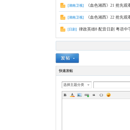
《血色湘西》21 抢先
[
湖南卫视
]
《血色湘西》22 抢先
[
湖南卫视
]
律政英雄8 配音日剧 粤语中
[
日剧
]
快速发帖
选择主题分类