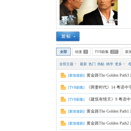
山
1
全部
动漫
5
TVB剧集
237
新
全部主题
最新
热门
热帖
精华
更多
黄金路The Golden 
[
新加坡剧
]
云
《两妻时代》14 粤语中
[
TVB剧集
]
《建筑有情天》9 粤语中
[
TVB剧集
]
黄金路The Golden 
[
新加坡剧
]
黄金路The Golden 
[
新加坡剧
]