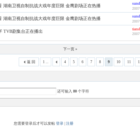
suns
观看 湖南卫视自制抗战大戏年度巨限 金鹰剧场正在热播
2007
suns
观看 湖南卫视自制抗战大戏年度巨限 金鹰剧场正在热播
2007
tian
字 TVB剧集台正在播出
2007
下一页 »
返 回
1 ...
4
5
6
7
8
9
10
11
1
还可输入
80
个字符
您需要登录后才可以发帖
登录
|
注册