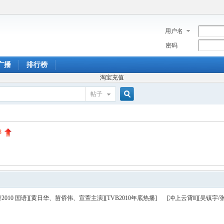
用户名
密码
广播
排行榜
淘宝充值
帖子
搜
8
索
警2010 国语][黄日华、苗侨伟、宣萱主演][TVB2010年底热播]
[冲上云霄Ⅱ][吴镇宇/
集完]