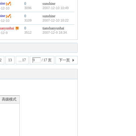
hine
0
sunshine
3096
2007-12-10 10:49
-12-10
hine
0
sunshine
3109
2007-12-10 10:22
-12-10
shanyunhai
0
tianshanyunhai
3512
2007-12-9 18:34
-12-9
2
13
... 17
/ 17 页
下一页
高级模式